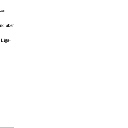
son
und über
 Liga-