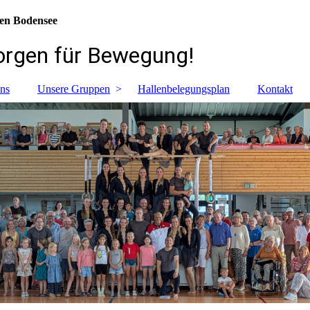
hönen Bodensee
ür Bewegung!
ns
Unsere Gruppen
Hallenbelegungsplan
Kontakt