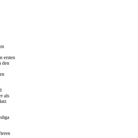
 um
n ersten
n den
den
d
r als
latz
sliga
teren