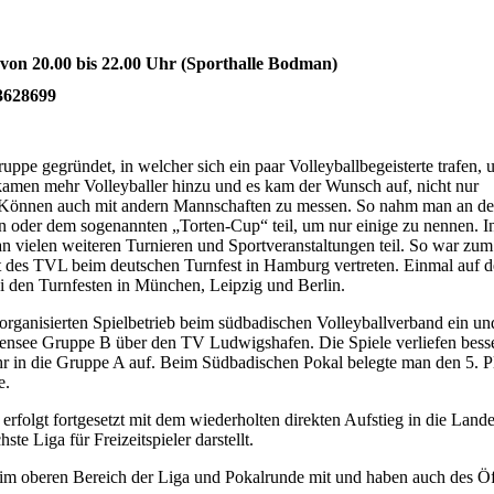
 von 20.00 bis 22.00 Uhr (Sporthalle Bodman)
 3628699
uppe gegründet, in welcher sich ein paar Volleyballbegeisterte trafen,
men mehr Volleyballer hinzu und es kam der Wunsch auf, nicht nur
as Können auch mit andern Mannschaften zu messen. So nahm man an de
en oder dem sogenannten „Torten-Cup“ teil, um nur einige zu nennen. I
n vielen weiteren Turnieren und Sportveranstaltungen teil. So war zum
t des TVL beim deutschen Turnfest in Hamburg vertreten. Einmal auf 
den Turnfesten in München, Leipzig und Berlin.
organisierten Spielbetrieb beim südbadischen Volleyballverband ein un
densee Gruppe B über den TV Ludwigshafen. Die Spiele verliefen besse
ahr in die Gruppe A auf. Beim Südbadischen Pokal belegte man den 5. P
e.
erfolgt fortgesetzt mit dem wiederholten direkten Aufstieg in die Lande
e Liga für Freizeitspieler darstellt.
 im oberen Bereich der Liga und Pokalrunde mit und haben auch des Öf