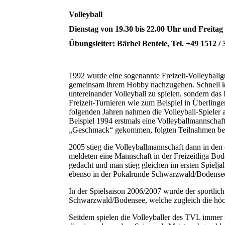
Volleyball
Dienstag von 19.30 bis 22.00 Uhr und Freitag
Übungsleiter: Bärbel Bentele, Tel. +49 1512 /
1992 wurde eine sogenannte Freizeit-Volleyballgr
gemeinsam ihrem Hobby nachzugehen. Schnell ka
untereinander Volleyball zu spielen, sondern d
Freizeit-Turnieren wie zum Beispiel in Überling
folgenden Jahren nahmen die Volleyball-Spieler a
Beispiel 1994 erstmals eine Volleyballmannschaf
„Geschmack“ gekommen, folgten Teilnahmen bei 
2005 stieg die Volleyballmannschaft dann in den 
meldeten eine Mannschaft in der Freizeitliga Bo
gedacht und man stieg gleichen im ersten Spielj
ebenso in der Pokalrunde Schwarzwald/Bodense
In der Spielsaison 2006/2007 wurde der sportlich 
Schwarzwald/Bodensee, welche zugleich die höchst
Seitdem spielen die Volleyballer des TVL immer