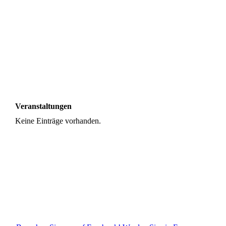
BTB_SfV_hoch_4c_2023 (002)
Veranstaltungen
Keine Einträge vorhanden.