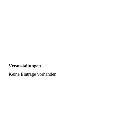
BTB_SfV_hoch_4c_2023 (002)
Veranstaltungen
Keine Einträge vorhanden.