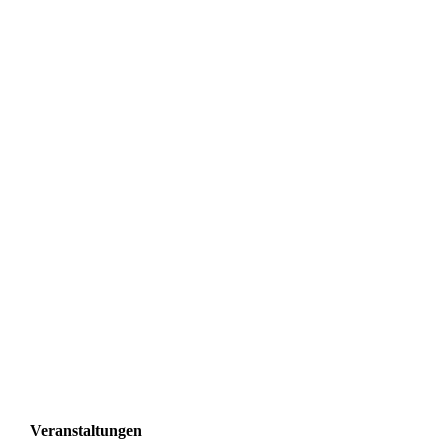
BTB_SfV_hoch_4c_2023 (002)
Veranstaltungen