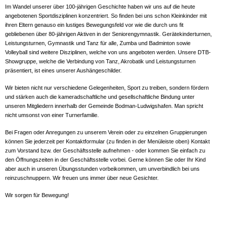
Im Wandel unserer über 100-jährigen Geschichte haben wir uns auf die heute
angebotenen Sportdisziplinen konzentriert. So finden bei uns schon Kleinkinder mit
ihren Eltern genauso ein lustiges Bewegungsfeld vor wie die durch uns fit
gebliebenen über 80-jährigen Aktiven in der Seniorengymnastik. Gerätekinderturnen,
Leistungsturnen, Gymnastik und Tanz für alle, Zumba und Badminton sowie
Volleyball sind weitere Disziplinen, welche von uns angeboten werden. Unsere DTB-
Showgruppe, welche die Verbindung von Tanz, Akrobatik und Leistungsturnen
präsentiert, ist eines unserer Aushängeschilder.
Wir bieten nicht nur verschiedene Gelegenheiten, Sport zu treiben, sondern fördern
und stärken auch die kameradschaftliche und gesellschaftliche Bindung unter
unseren Mitgliedern innerhalb der Gemeinde Bodman-Ludwigshafen.
Man spricht
nicht umsonst von einer Turnerfamilie.
Bei Fragen oder Anregungen zu unserem Verein oder zu einzelnen Gruppierungen
können Sie jederzeit per Kontaktformular (zu finden in der Menüleiste oben) Kontakt
zum Vorstand bzw. der Geschäftsstelle aufnehmen - oder kommen Sie einfach zu
den Öffnungszeiten in der Geschäftsstelle vorbei. Gerne können Sie oder Ihr Kind
aber auch in unseren Übungsstunden vorbeikommen, um unverbindlich bei uns
reinzuschnuppern. Wir freuen uns immer über neue Gesichter.
Wir sorgen für Bewegung!